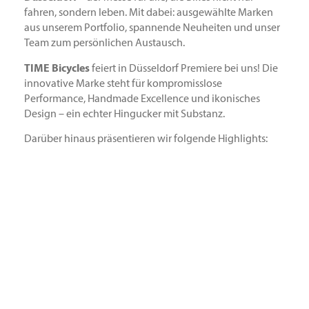
fahren, sondern leben. Mit dabei: ausgewählte Marken
aus unserem Portfolio, spannende Neuheiten und unser
Team zum persönlichen Austausch.
TIME Bicycles
feiert in Düsseldorf Premiere bei uns! Die
innovative Marke steht für kompromisslose
Performance, Handmade Excellence und ikonisches
Design – ein echter Hingucker mit Substanz.
Darüber hinaus präsentieren wir folgende Highlights:
WTB
– Gravel- und MTB-Kompetenz mit Kultstatus
Dynamic Bike Care
– smarte Lösungen für Reinigung,
Pflege & Performance
Lezyne
– präzises Werkzeug, Licht & Pumpsysteme für
unterwegs und zuhause
VOXOM
– cleveres Zubehör mit Top-Preis-Leistung
Scuvvers
– innovative Sitzschoner für aktive Menschen